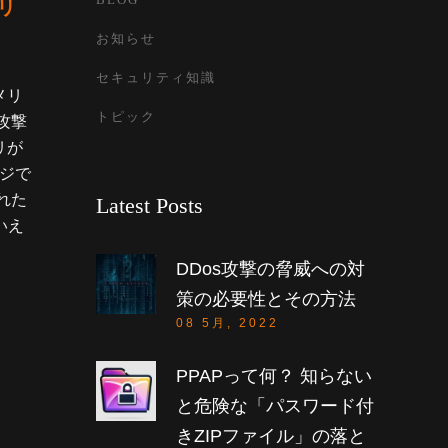
リ
お知らせ
セキュリティ知識
メリ
トピック
攻撃
リが
ジで
れた
Latest Posts
いえ
DDos攻撃の脅威への対
策の必要性とその方法
08 5月, 2022
PPAPって何？ 知らない
と危険な「パスワード付
きZIPファイル」の落と