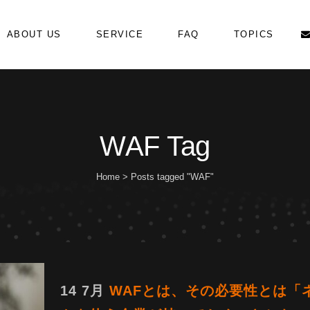
ABOUT US
SERVICE
FAQ
TOPICS
WAF Tag
Home
>
Posts tagged "WAF"
14 7月
WAFとは、その必要性とは「